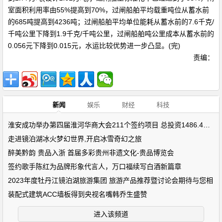
室面积利用率由55%提高到70%，过闸船舶平均载重吨位从蓄水前
的685吨提高到4236吨；过闸船舶平均单位能耗从蓄水前的7.6千克/
千吨公里下降到1.9千克/千吨公里，过闸船舶吨公里成本从蓄水前的
0.056元下降到0.015元，水运比较优势进一步凸显。(完)
责编：
新闻
娱乐
财经
科技
淮安成功举办第四届淮河华商大会211个签约项目 总投资1486.4亿元
走进镜泊湖冰火梦幻世界,开启冰雪奇幻之旅
醉美黔韵 贵品入浙 首届多彩贵州非遗文化-贵品博览会
签约歌手陈红为品牌形象代言人，万口福续写白酒新篇章
2023年度牡丹江镜泊湖旅游集团 旅游产品推荐暨讨论会期待与您相
装配式建筑ACC墙板得到央视名嘴韩乔生盛赞
进入该频道