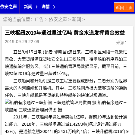
依安之声
新闻
详情
返回上页
您的当前位置：
广告
>
依安之声
>
新闻
>
三峡枢纽2019年通过量过亿吨 黄金水道发挥黄金效益
2019-09-29 22:09
来源：
宜昌9月15日电 (记者 郭晓莹)连日来，三峡坝区河段一派繁忙
景象，大型货船满载货物安全进出三峡船闸，待闸船舶有序靠泊三
峡通航综合服务区。长江三峡通航管理局数据显示，截至目前，三
峡枢纽2019年通过量已超过1亿吨。
三峡船闸和升船机是三峡工程重要组成部分，二者分别为世界
最大的内河船闸和升船机。其中，三峡船闸承担大型客货船的通航
任务，三峡升船机是客货轮和特种船舶的快速过坝通道。
船舶有序通过三
峡船闸 三峡通航管理局供图 摄
2011年，三峡船闸年通过量突破1亿吨，提前19年达到设计通
过能力。2018年，三峡船闸通过量1.42亿吨(超过设计通过能力
42%)，是通航之初2004年的3431万吨的4倍；三峡升船机2016年9