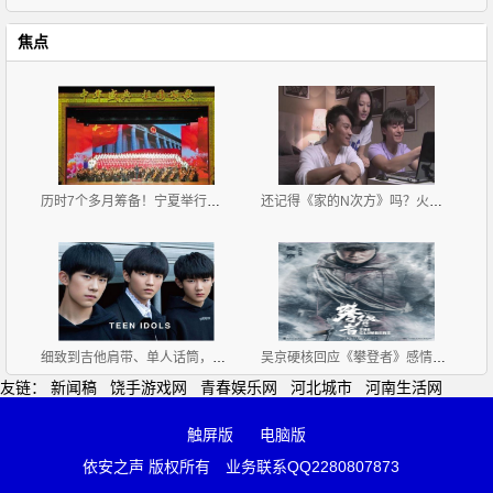
焦点
历时7个多月筹备！宁夏举行庆祝中华人民共和国成立70
还记得《家的N次方》吗？火了配角，主角却没火，男主
细致到吉他肩带、单人话筒，TFBOYS三小只舞台用的东西
吴京硬核回应《攀登者》感情戏质疑，他高情商调侃获好
友链：
新闻稿
饶手游戏网
青春娱乐网
河北城市
河南生活网
触屏版
电脑版
依安之声 版权所有
业务联系QQ2280807873