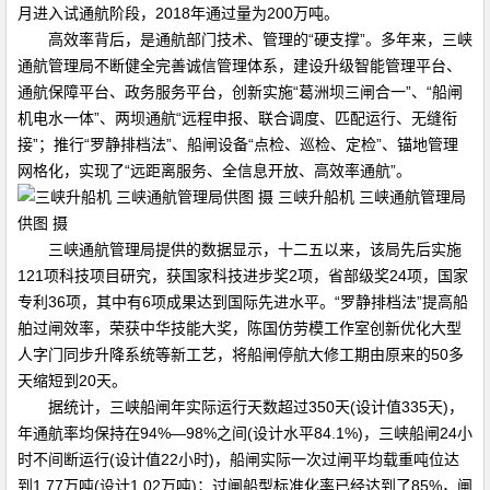
月进入试通航阶段，2018年通过量为200万吨。
高效率背后，是通航部门技术、管理的“硬支撑”。多年来，三峡
通航管理局不断健全完善诚信管理体系，建设升级智能管理平台、
通航保障平台、政务服务平台，创新实施“葛洲坝三闸合一”、“船闸
机电水一体”、两坝通航“远程申报、联合调度、匹配运行、无缝衔
接”；推行“罗静排档法”、船闸设备“点检、巡检、定检”、锚地管理
网格化，实现了“远距离服务、全信息开放、高效率通航”。
三峡升船机 三峡通航管理局
供图 摄
三峡通航管理局提供的数据显示，十二五以来，该局先后实施
121项科技项目研究，获国家科技进步奖2项，省部级奖24项，国家
专利36项，其中有6项成果达到国际先进水平。“罗静排档法”提高船
舶过闸效率，荣获中华技能大奖，陈国仿劳模工作室创新优化大型
人字门同步升降系统等新工艺，将船闸停航大修工期由原来的50多
天缩短到20天。
据统计，三峡船闸年实际运行天数超过350天(设计值335天)，
年通航率均保持在94%—98%之间(设计水平84.1%)，三峡船闸24小
时不间断运行(设计值22小时)，船闸实际一次过闸平均载重吨位达
到1.77万吨(设计1.02万吨)；过闸船型标准化率已经达到了85%，闸