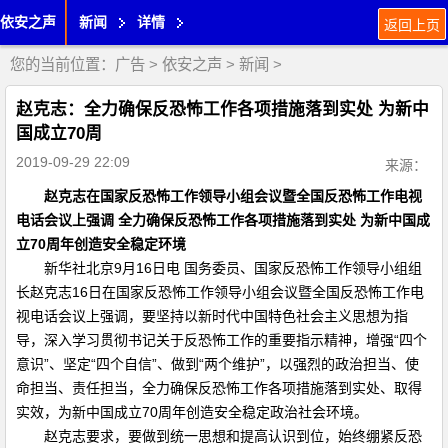
依安之声
新闻
详情
返回上页
您的当前位置：
广告
>
依安之声
>
新闻
>
赵克志：全力确保反恐怖工作各项措施落到实处 为新中
国成立70周
2019-09-29 22:09
来源：
赵克志在国家反恐怖工作领导小组会议暨全国反恐怖工作电视
电话会议上强调 全力确保反恐怖工作各项措施落到实处 为新中国成
立70周年创造安全稳定环境
新华社北京9月16日电 国务委员、国家反恐怖工作领导小组组
长赵克志16日在国家反恐怖工作领导小组会议暨全国反恐怖工作电
视电话会议上强调，要坚持以新时代中国特色社会主义思想为指
导，深入学习贯彻书记关于反恐怖工作的重要指示精神，增强“四个
意识”、坚定“四个自信”、做到“两个维护”，以强烈的政治担当、使
命担当、责任担当，全力确保反恐怖工作各项措施落到实处、取得
实效，为新中国成立70周年创造安全稳定政治社会环境。
赵克志要求，要做到统一思想和提高认识到位，始终绷紧反恐