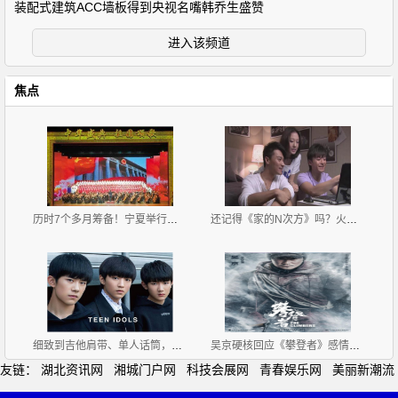
装配式建筑ACC墙板得到央视名嘴韩乔生盛赞
进入该频道
焦点
历时7个多月筹备！宁夏举行庆祝中华人民共和国成立70
还记得《家的N次方》吗？火了配角，主角却没火，男主
细致到吉他肩带、单人话筒，TFBOYS三小只舞台用的东西
吴京硬核回应《攀登者》感情戏质疑，他高情商调侃获好
友链：
湖北资讯网
湘城门户网
科技会展网
青春娱乐网
美丽新潮流