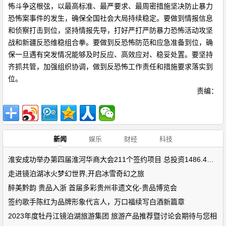
怖斗争这根弦，以最高标准、最严要求、最周密措施坚决防止暴力
恐怖案事件的发生，确保全国社会大局持续稳定。要做到情报信息
和侦察打击到位，坚持情报先导，打好严打严防暴力恐怖活动攻坚
战和新疆反恐维稳组合拳。要做到反恐怖防范和应急准备到位，确
保一旦遇有突发情况能够及时反应、高效应对、稳妥处置。要坚持
齐抓共管，加强组织协调，做到反恐怖工作责任和措施要求落实到
位。
责编：
新闻
娱乐
财经
科技
淮安成功举办第四届淮河华商大会211个签约项目 总投资1486.4亿元
走进镜泊湖冰火梦幻世界,开启冰雪奇幻之旅
醉美黔韵 贵品入浙 首届多彩贵州非遗文化-贵品博览会
签约歌手陈红为品牌形象代言人，万口福续写白酒新篇章
2023年度牡丹江镜泊湖旅游集团 旅游产品推荐暨讨论会期待与您相