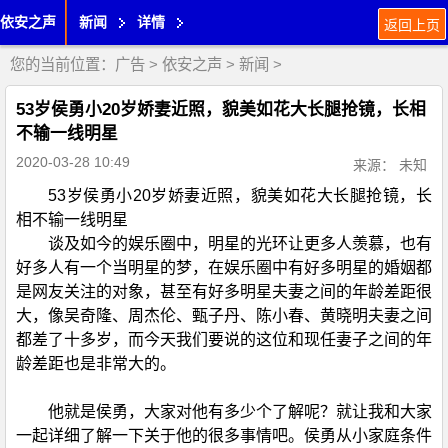
依安之声
新闻
详情
返回上页
您的当前位置：
广告
>
依安之声
>
新闻
>
53岁侯勇小20岁娇妻近照，貌美如花大长腿抢镜，长相
不输一线明星
2020-03-28 10:49
来源： 未知
53岁侯勇小20岁娇妻近照，貌美如花大长腿抢镜，长
相不输一线明星
谈及如今的娱乐圈中，明星的光环让更多人羡慕，也有
好多人有一个当明星的梦，在娱乐圈中有好多明星的婚姻都
是网友关注的对象，甚至有好多明星夫妻之间的年龄差距很
大，像吴奇隆、周杰伦、甄子丹、陈小春、黄晓明夫妻之间
都差了十多岁，而今天我们要说的这位和现任妻子之间的年
龄差距也是非常大的。
他就是侯勇，大家对他有多少个了解呢？就让我和大家
一起详细了解一下关于他的很多事情吧。侯勇从小家庭条件