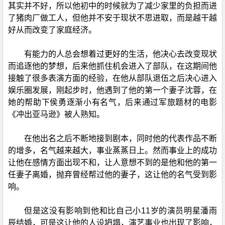
其实并不好，所以他初中的时候就为了减少家里的负担而进
了猪肉厂做工人，但他并不安于现状不思进取，而是越干越
好从而改变了家庭经济。
有能力的人总会想着过更好的生活，他决心去改变现状
而追逐他的梦想，后来他抓住机会进入了部队，在这期间他
接触了很多表演方面的经验，在他从部队退伍之后决心进入
娱乐圈发展，刚起步时，他遇到了他的第一个妻子沈蓉，在
她的帮助下侯勇逐渐小有名气，后来通过军旅题材的电影
《冲出亚马逊》被人熟知。
在他出名之后不断地接到剧本，同时他的代表作品不断
的增多，名气越来越大，事业蒸蒸日上。然而事业上的成功
让他在感情方面出现不和，让人意想不到的是他和他的第一
任妻子离婚，抛弃曾经帮过他的妻子，这让他的名气受到影
响。
但是这没有影响到他和比自己小11岁的演员明星潘雨
辰结婚，可是这让他的人设坍塌，演艺事业也出现了影响，