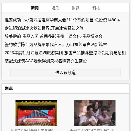
新闻
娱乐
财经
科技
淮安成功举办第四届淮河华商大会211个签约项目 总投资1486.4亿元
走进镜泊湖冰火梦幻世界,开启冰雪奇幻之旅
醉美黔韵 贵品入浙 首届多彩贵州非遗文化-贵品博览会
签约歌手陈红为品牌形象代言人，万口福续写白酒新篇章
2023年度牡丹江镜泊湖旅游集团 旅游产品推荐暨讨论会期待与您相
装配式建筑ACC墙板得到央视名嘴韩乔生盛赞
进入该频道
焦点
历时7个多月筹备！宁夏举行庆祝中华人民共和国成立70
还记得《家的N次方》吗？火了配角，主角却没火，男主