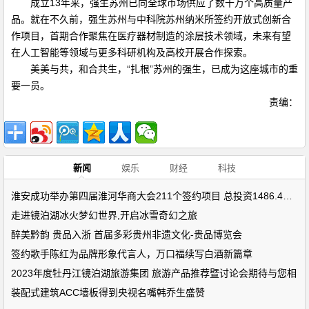
成立13年来，强生苏州已向全球市场供应了数千万个高质量产
品。就在不久前，强生苏州与中科院苏州纳米所签约开放式创新合
作项目，首期合作聚焦在医疗器材制造的涂层技术领域，未来有望
在人工智能等领域与更多科研机构及高校开展合作探索。
美美与共，和合共生，“扎根”苏州的强生，已成为这座城市的重
要一员。
责编：
新闻
娱乐
财经
科技
淮安成功举办第四届淮河华商大会211个签约项目 总投资1486.4亿元
走进镜泊湖冰火梦幻世界,开启冰雪奇幻之旅
醉美黔韵 贵品入浙 首届多彩贵州非遗文化-贵品博览会
签约歌手陈红为品牌形象代言人，万口福续写白酒新篇章
2023年度牡丹江镜泊湖旅游集团 旅游产品推荐暨讨论会期待与您相
装配式建筑ACC墙板得到央视名嘴韩乔生盛赞