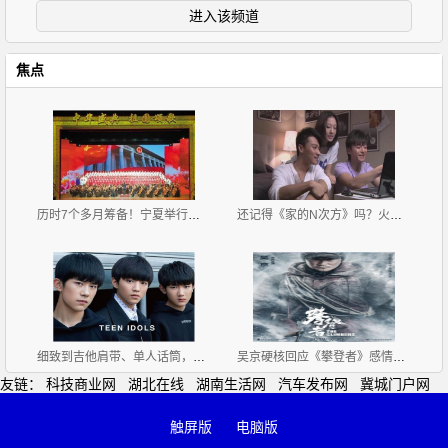
进入该频道
焦点
历时7个多月筹备！宁夏举行庆祝中华人民共和国成立70
还记得《家的N次方》吗？火了配角，主角却没火，男主
细致到吉他肩带、单人话筒，TFBOYS三小只舞台用的东西
吴京硬核回应《攀登者》感情戏质疑，他高情商调侃获好
友链：
科技商业网
湖北在线
湖南生活网
汽车发布网
冀城门户网
触屏版
电脑版