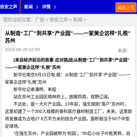
依安之声
新闻
详情
返回上页
您的当前位置：
广告
>
依安之声
>
新闻
>
从制造“工厂”到共享“产业园”——一家美企这样“扎根”
苏州
2019-09-29 22:09
来源：
(来自经济前沿的故事·应对挑战)从制造“工厂”到共享“产业园”
——一家美企这样“扎根”苏州
新华社南京9月15日电 题：从制造“工厂”到共享“产业园”——一
家美企这样“扎根”苏州
新华社记者潘晔、朱程
站在苏州工业园区晴林桥上，放眼四周，视野辽阔。
不远处，是一大片产业园。13年前，强生刚刚“落户”苏州时，
这里初建了一个300人规模的骨科医疗器材制造工厂，未来，这里即
将发展成为占地27.8万平方米的综合产业园，面积相当于50个中型
足球场。
“在强生苏州，产业园被称为‘校园’。”90后小伙子叶乾笑称，自