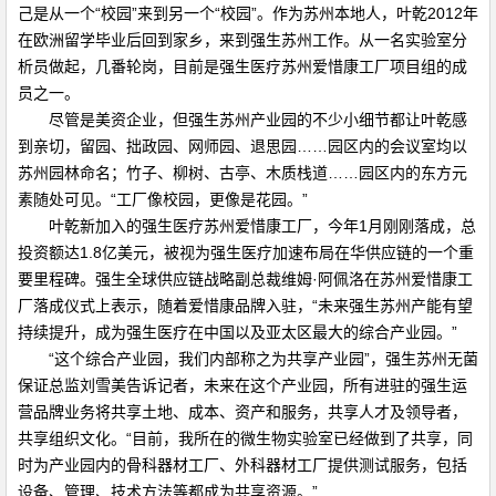
己是从一个“校园”来到另一个“校园”。作为苏州本地人，叶乾2012年
在欧洲留学毕业后回到家乡，来到强生苏州工作。从一名实验室分
析员做起，几番轮岗，目前是强生医疗苏州爱惜康工厂项目组的成
员之一。
尽管是美资企业，但强生苏州产业园的不少小细节都让叶乾感
到亲切，留园、拙政园、网师园、退思园……园区内的会议室均以
苏州园林命名；竹子、柳树、古亭、木质栈道……园区内的东方元
素随处可见。“工厂像校园，更像是花园。”
叶乾新加入的强生医疗苏州爱惜康工厂，今年1月刚刚落成，总
投资额达1.8亿美元，被视为强生医疗加速布局在华供应链的一个重
要里程碑。强生全球供应链战略副总裁维姆·阿佩洛在苏州爱惜康工
厂落成仪式上表示，随着爱惜康品牌入驻，“未来强生苏州产能有望
持续提升，成为强生医疗在中国以及亚太区最大的综合产业园。”
“这个综合产业园，我们内部称之为共享产业园”，强生苏州无菌
保证总监刘雪美告诉记者，未来在这个产业园，所有进驻的强生运
营品牌业务将共享土地、成本、资产和服务，共享人才及领导者，
共享组织文化。“目前，我所在的微生物实验室已经做到了共享，同
时为产业园内的骨科器材工厂、外科器材工厂提供测试服务，包括
设备、管理、技术方法等都成为共享资源。”