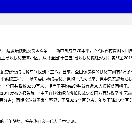
、速度最快的反贫困斗争——新中国成立70年来，7亿多农村贫困人口成
地扶贫安置小区。从《全国“十三五”易地扶贫搬迁规划》实施至2018年
套建设的扶贫车间找到了工作。目前，全国像这样的扶贫车间有3万多个
系统工程、一场需要拼搏的硬仗。党的十八大以来，党中央实施精准扶
…6年来，全国共脱贫8239万人，相当于平均每分钟就有近30人摘掉贫困帽子。
年发布的报告称，“中国在快速经济增长和减少贫困方面取得了‘史无前例的
.6个百分点；同期全球贫困发生率累计下降32.2个百分点，年均下降0.
康的千年梦想，将在我们这一代人手中实现。