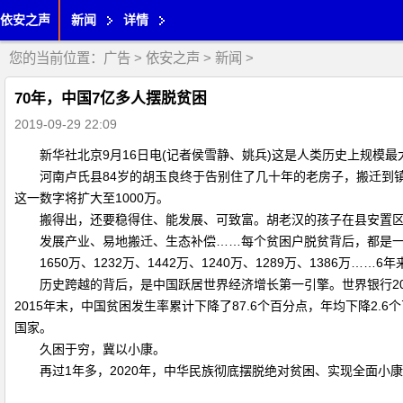
依安之声
新闻
详情
您的当前位置：
广告
>
依安之声
>
新闻
>
70年，中国7亿多人摆脱贫困
2019-09-29 22:09
新华社北京9月16日电(记者侯雪静、姚兵)这是人类历史上规模最大
河南卢氏县84岁的胡玉良终于告别住了几十年的老房子，搬迁到镇上易
这一数字将扩大至1000万。
搬得出，还要稳得住、能发展、可致富。胡老汉的孩子在县安置区配
发展产业、易地搬迁、生态补偿……每个贫困户脱贫背后，都是一个
1650万、1232万、1442万、1240万、1289万、1386万…
历史跨越的背后，是中国跃居世界经济增长第一引擎。世界银行2018
2015年末，中国贫困发生率累计下降了87.6个百分点，年均下降2
国家。
久困于穷，冀以小康。
再过1年多，2020年，中华民族彻底摆脱绝对贫困、实现全面小